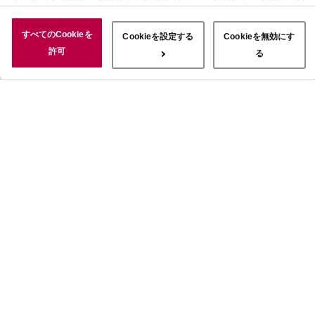
に使用することがあります。 また、お客さまによるサイトの利用状
況についても情報を収集し、ソーシャルメディアや広告配信、データ
すべてのCookieを
Cookieを設定する
Cookieを無効にす
解析の各パートナーに情報を共有しています。ここで収集された情報
許可
る
は、サービスを使用した際に収集された情報と組み合わされ、使用さ
れることがあります。「すべてのCookieを許可」ボタンをクリック
することで、上記の目的のためにCookieを使用すること、お客さま
の情報を提供先や委託先と共有することに同意いただいたものとみな
します。当社のすべてのCookieの受け入れを拒否する場合は、
「Cookieを無効にする」をクリックしてください。Cookie設定をカ
スタマイズする場合は「Cookieを設定する」をクリックしてくださ
い。