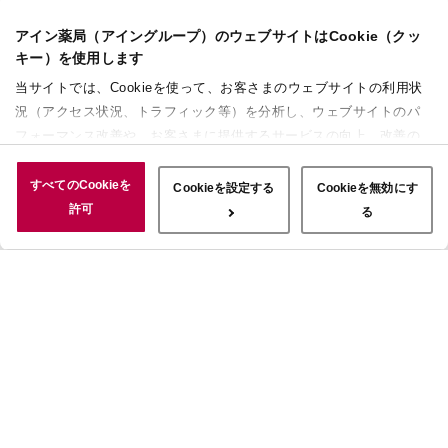
アイン薬局（アイングループ）のウェブサイトはCookie（クッ
キー）を使用します
当サイトでは、Cookieを使って、お客さまのウェブサイトの利用状
況（アクセス状況、トラフィック等）を分析し、ウェブサイトのパ
フォーマンス改善や、お客さまに提供するサービスの向上、改善の
ために使用することがあります。 また、お客さまによるサイトの利
用状況についても情報を収集し、ソーシャルメディアや広告配信、
すべてのCookieを
Cookieを設定する
Cookieを無効にす
データ解析の各パートナーに情報を共有しています。ここで収集さ
許可
る
れた情報は、サービスを使用した際に収集された情報と組み合わさ
れ、使用されることがあります。「すべてのCookieを許可」ボタン
をクリックすることで、上記の目的のためにCookieを使用するこ
と、お客さまの情報を提供先や委託先と共有することに同意いただ
いたものとみなします。当社のすべてのCookieの受け入れを拒否す
る場合は、「Cookieを無効にする」をクリックしてください。
Cookie設定をカスタマイズする場合は「Cookieを設定する」をクリ
ックしてください。