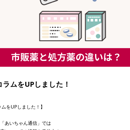
| コラムをUPしました！
コラムをUPしました！】

「あいちゃん通信」では
