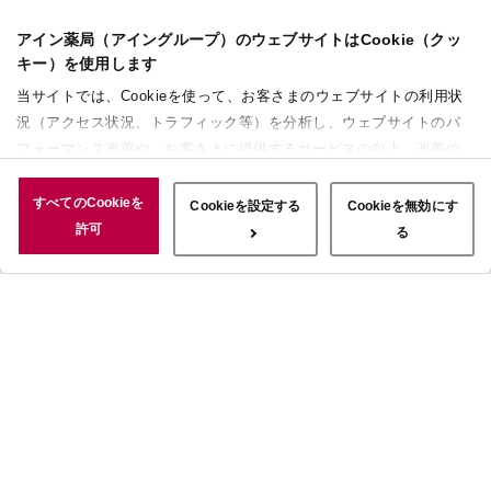
アイン薬局（アイングループ）のウェブサイトはCookie（クッ
キー）を使用します
当サイトでは、Cookieを使って、お客さまのウェブサイトの利用状
況（アクセス状況、トラフィック等）を分析し、ウェブサイトのパ
フォーマンス改善や、お客さまに提供するサービスの向上、改善の
ために使用することがあります。 また、お客さまによるサイトの利
用状況についても情報を収集し、ソーシャルメディアや広告配信、
すべてのCookieを
Cookieを設定する
Cookieを無効にす
データ解析の各パートナーに情報を共有しています。ここで収集さ
許可
る
れた情報は、サービスを使用した際に収集された情報と組み合わさ
れ、使用されることがあります。「すべてのCookieを許可」ボタン
をクリックすることで、上記の目的のためにCookieを使用するこ
と、お客さまの情報を提供先や委託先と共有することに同意いただ
いたものとみなします。当社のすべてのCookieの受け入れを拒否す
る場合は、「Cookieを無効にする」をクリックしてください。
Cookie設定をカスタマイズする場合は「Cookieを設定する」をクリ
ックしてください。