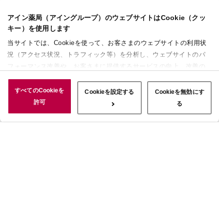
アイン薬局（アイングループ）のウェブサイトはCookie（クッ
キー）を使用します
当サイトでは、Cookieを使って、お客さまのウェブサイトの利用状
況（アクセス状況、トラフィック等）を分析し、ウェブサイトのパ
フォーマンス改善や、お客さまに提供するサービスの向上、改善の
ために使用することがあります。 また、お客さまによるサイトの利
用状況についても情報を収集し、ソーシャルメディアや広告配信、
すべてのCookieを
Cookieを設定する
Cookieを無効にす
データ解析の各パートナーに情報を共有しています。ここで収集さ
許可
る
れた情報は、サービスを使用した際に収集された情報と組み合わさ
れ、使用されることがあります。「すべてのCookieを許可」ボタン
をクリックすることで、上記の目的のためにCookieを使用するこ
と、お客さまの情報を提供先や委託先と共有することに同意いただ
いたものとみなします。当社のすべてのCookieの受け入れを拒否す
る場合は、「Cookieを無効にする」をクリックしてください。
Cookie設定をカスタマイズする場合は「Cookieを設定する」をクリ
ックしてください。