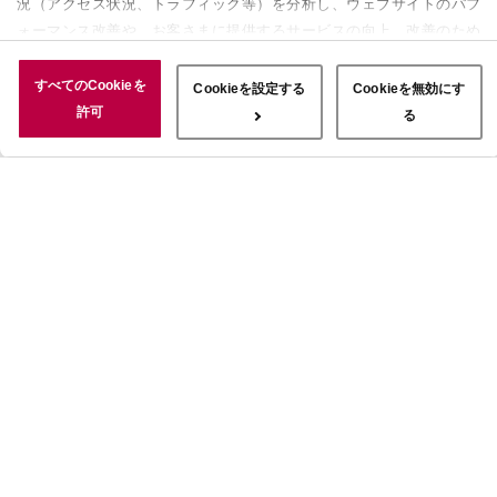
況（アクセス状況、トラフィック等）を分析し、ウェブサイトのパフ
ォーマンス改善や、お客さまに提供するサービスの向上、改善のため
に使用することがあります。 また、お客さまによるサイトの利用状
況についても情報を収集し、ソーシャルメディアや広告配信、データ
すべてのCookieを
Cookieを設定する
Cookieを無効にす
解析の各パートナーに情報を共有しています。ここで収集された情報
許可
る
は、サービスを使用した際に収集された情報と組み合わされ、使用さ
れることがあります。「すべてのCookieを許可」ボタンをクリック
することで、上記の目的のためにCookieを使用すること、お客さま
の情報を提供先や委託先と共有することに同意いただいたものとみな
します。当社のすべてのCookieの受け入れを拒否する場合は、
「Cookieを無効にする」をクリックしてください。Cookie設定をカ
スタマイズする場合は「Cookieを設定する」をクリックしてくださ
い。