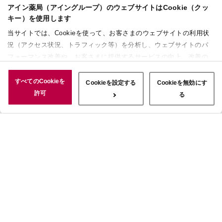
アイン薬局（アイングループ）のウェブサイトはCookie（クッ
キー）を使用します
当サイトでは、Cookieを使って、お客さまのウェブサイトの利用状
況（アクセス状況、トラフィック等）を分析し、ウェブサイトのパ
フォーマンス改善や、お客さまに提供するサービスの向上、改善の
ために使用することがあります。 また、お客さまによるサイトの利
用状況についても情報を収集し、ソーシャルメディアや広告配信、
すべてのCookieを
Cookieを設定する
Cookieを無効にす
データ解析の各パートナーに情報を共有しています。ここで収集さ
許可
る
れた情報は、サービスを使用した際に収集された情報と組み合わさ
れ、使用されることがあります。「すべてのCookieを許可」ボタン
をクリックすることで、上記の目的のためにCookieを使用するこ
と、お客さまの情報を提供先や委託先と共有することに同意いただ
いたものとみなします。当社のすべてのCookieの受け入れを拒否す
る場合は、「Cookieを無効にする」をクリックしてください。
Cookie設定をカスタマイズする場合は「Cookieを設定する」をクリ
ックしてください。