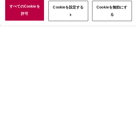
況についても情報を収集し、ソーシャルメディアや広告配信、データ
すべてのCookieを
Cookieを設定する
Cookieを無効にす
解析の各パートナーに情報を共有しています。ここで収集された情報
許可
る
は、サービスを使用した際に収集された情報と組み合わされ、使用さ
れることがあります。「すべてのCookieを許可」ボタンをクリック
することで、上記の目的のためにCookieを使用すること、お客さま
の情報を提供先や委託先と共有することに同意いただいたものとみな
します。当社のすべてのCookieの受け入れを拒否する場合は、
「Cookieを無効にする」をクリックしてください。Cookie設定をカ
スタマイズする場合は「Cookieを設定する」をクリックしてくださ
い。