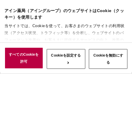
アイン薬局（アイングループ）のウェブサイトはCookie（クッ
キー）を使用します
当サイトでは、Cookieを使って、お客さまのウェブサイトの利用状
況（アクセス状況、トラフィック等）を分析し、ウェブサイトのパ
フォーマンス改善や、お客さまに提供するサービスの向上、改善の
ために使用することがあります。 また、お客さまによるサイトの利
用状況についても情報を収集し、ソーシャルメディアや広告配信、
すべてのCookieを
Cookieを設定する
Cookieを無効にす
データ解析の各パートナーに情報を共有しています。ここで収集さ
許可
る
れた情報は、サービスを使用した際に収集された情報と組み合わさ
れ、使用されることがあります。「すべてのCookieを許可」ボタン
をクリックすることで、上記の目的のためにCookieを使用するこ
と、お客さまの情報を提供先や委託先と共有することに同意いただ
いたものとみなします。当社のすべてのCookieの受け入れを拒否す
る場合は、「Cookieを無効にする」をクリックしてください。
Cookie設定をカスタマイズする場合は「Cookieを設定する」をクリ
ックしてください。