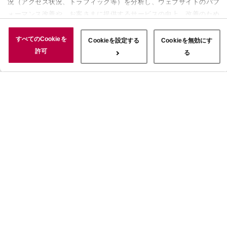
況（アクセス状況、トラフィック等）を分析し、ウェブサイトのパフ
ォーマンス改善や、お客さまに提供するサービスの向上、改善のため
に使用することがあります。 また、お客さまによるサイトの利用状
況についても情報を収集し、ソーシャルメディアや広告配信、データ
すべてのCookieを
Cookieを設定する
Cookieを無効にす
解析の各パートナーに情報を共有しています。ここで収集された情報
許可
る
は、サービスを使用した際に収集された情報と組み合わされ、使用さ
れることがあります。「すべてのCookieを許可」ボタンをクリック
することで、上記の目的のためにCookieを使用すること、お客さま
の情報を提供先や委託先と共有することに同意いただいたものとみな
します。当社のすべてのCookieの受け入れを拒否する場合は、
「Cookieを無効にする」をクリックしてください。Cookie設定をカ
スタマイズする場合は「Cookieを設定する」をクリックしてくださ
い。