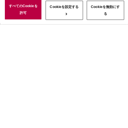
況についても情報を収集し、ソーシャルメディアや広告配信、データ
すべてのCookieを
Cookieを設定する
Cookieを無効にす
解析の各パートナーに情報を共有しています。ここで収集された情報
許可
る
は、サービスを使用した際に収集された情報と組み合わされ、使用さ
れることがあります。「すべてのCookieを許可」ボタンをクリック
することで、上記の目的のためにCookieを使用すること、お客さま
の情報を提供先や委託先と共有することに同意いただいたものとみな
します。当社のすべてのCookieの受け入れを拒否する場合は、
「Cookieを無効にする」をクリックしてください。Cookie設定をカ
スタマイズする場合は「Cookieを設定する」をクリックしてくださ
い。