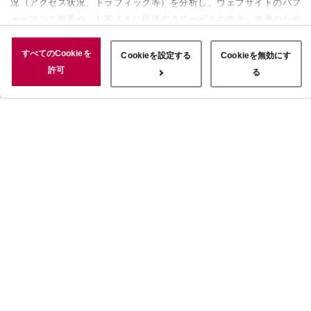
況（アクセス状況、トラフィック等）を分析し、ウェブサイトのパフ
ォーマンス改善や、お客さまに提供するサービスの向上、改善のため
に使用することがあります。 また、お客さまによるサイトの利用状
況についても情報を収集し、ソーシャルメディアや広告配信、データ
すべてのCookieを
Cookieを設定する
Cookieを無効にす
解析の各パートナーに情報を共有しています。ここで収集された情報
許可
る
は、サービスを使用した際に収集された情報と組み合わされ、使用さ
れることがあります。「すべてのCookieを許可」ボタンをクリック
することで、上記の目的のためにCookieを使用すること、お客さま
の情報を提供先や委託先と共有することに同意いただいたものとみな
します。当社のすべてのCookieの受け入れを拒否する場合は、
「Cookieを無効にする」をクリックしてください。Cookie設定をカ
スタマイズする場合は「Cookieを設定する」をクリックしてくださ
い。