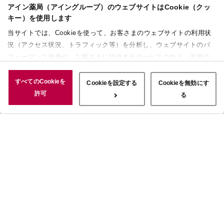
アイン薬局（アイングループ）のウェブサイトはCookie（クッ
キー）を使用します
当サイトでは、Cookieを使って、お客さまのウェブサイトの利用状
況（アクセス状況、トラフィック等）を分析し、ウェブサイトのパ
フォーマンス改善や、お客さまに提供するサービスの向上、改善の
ために使用することがあります。 また、お客さまによるサイトの利
用状況についても情報を収集し、ソーシャルメディアや広告配信、
すべてのCookieを
Cookieを設定する
Cookieを無効にす
データ解析の各パートナーに情報を共有しています。ここで収集さ
許可
る
れた情報は、サービスを使用した際に収集された情報と組み合わさ
れ、使用されることがあります。「すべてのCookieを許可」ボタン
をクリックすることで、上記の目的のためにCookieを使用するこ
と、お客さまの情報を提供先や委託先と共有することに同意いただ
いたものとみなします。当社のすべてのCookieの受け入れを拒否す
る場合は、「Cookieを無効にする」をクリックしてください。
Cookie設定をカスタマイズする場合は「Cookieを設定する」をクリ
ックしてください。