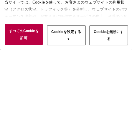
当サイトでは、Cookieを使って、お客さまのウェブサイトの利用状
況（アクセス状況、トラフィック等）を分析し、ウェブサイトのパフ
ォーマンス改善や、お客さまに提供するサービスの向上、改善のため
に使用することがあります。 また、お客さまによるサイトの利用状
況についても情報を収集し、ソーシャルメディアや広告配信、データ
すべてのCookieを
Cookieを設定する
Cookieを無効にす
解析の各パートナーに情報を共有しています。ここで収集された情報
許可
る
は、サービスを使用した際に収集された情報と組み合わされ、使用さ
れることがあります。「すべてのCookieを許可」ボタンをクリック
することで、上記の目的のためにCookieを使用すること、お客さま
の情報を提供先や委託先と共有することに同意いただいたものとみな
します。当社のすべてのCookieの受け入れを拒否する場合は、
「Cookieを無効にする」をクリックしてください。Cookie設定をカ
スタマイズする場合は「Cookieを設定する」をクリックしてくださ
い。