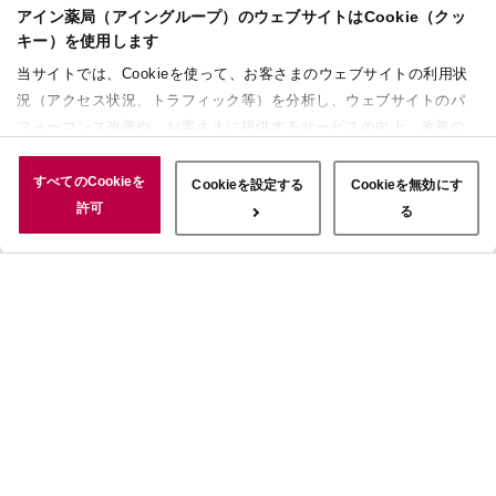
アイン薬局（アイングループ）のウェブサイトはCookie（クッ
キー）を使用します
当サイトでは、Cookieを使って、お客さまのウェブサイトの利用状
況（アクセス状況、トラフィック等）を分析し、ウェブサイトのパ
フォーマンス改善や、お客さまに提供するサービスの向上、改善の
ために使用することがあります。 また、お客さまによるサイトの利
用状況についても情報を収集し、ソーシャルメディアや広告配信、
すべてのCookieを
Cookieを設定する
Cookieを無効にす
データ解析の各パートナーに情報を共有しています。ここで収集さ
許可
る
れた情報は、サービスを使用した際に収集された情報と組み合わさ
れ、使用されることがあります。「すべてのCookieを許可」ボタン
をクリックすることで、上記の目的のためにCookieを使用するこ
と、お客さまの情報を提供先や委託先と共有することに同意いただ
いたものとみなします。当社のすべてのCookieの受け入れを拒否す
る場合は、「Cookieを無効にする」をクリックしてください。
Cookie設定をカスタマイズする場合は「Cookieを設定する」をクリ
ックしてください。