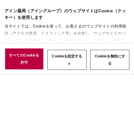
アイン薬局（アイングループ）のウェブサイトはCookie（クッ
キー）を使用します
当サイトでは、Cookieを使って、お客さまのウェブサイトの利用状
況（アクセス状況、トラフィック等）を分析し、ウェブサイトのパ
フォーマンス改善や、お客さまに提供するサービスの向上、改善の
ために使用することがあります。 また、お客さまによるサイトの利
用状況についても情報を収集し、ソーシャルメディアや広告配信、
すべてのCookieを
Cookieを設定する
Cookieを無効にす
データ解析の各パートナーに情報を共有しています。ここで収集さ
許可
る
れた情報は、サービスを使用した際に収集された情報と組み合わさ
れ、使用されることがあります。「すべてのCookieを許可」ボタン
をクリックすることで、上記の目的のためにCookieを使用するこ
と、お客さまの情報を提供先や委託先と共有することに同意いただ
いたものとみなします。当社のすべてのCookieの受け入れを拒否す
る場合は、「Cookieを無効にする」をクリックしてください。
Cookie設定をカスタマイズする場合は「Cookieを設定する」をクリ
ックしてください。