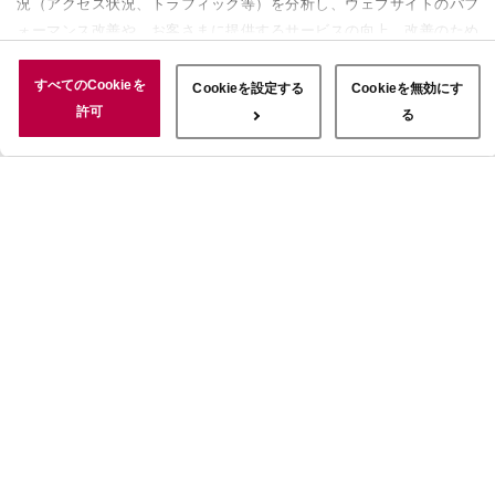
況（アクセス状況、トラフィック等）を分析し、ウェブサイトのパフ
ォーマンス改善や、お客さまに提供するサービスの向上、改善のため
に使用することがあります。 また、お客さまによるサイトの利用状
況についても情報を収集し、ソーシャルメディアや広告配信、データ
すべてのCookieを
Cookieを設定する
Cookieを無効にす
解析の各パートナーに情報を共有しています。ここで収集された情報
許可
る
は、サービスを使用した際に収集された情報と組み合わされ、使用さ
れることがあります。「すべてのCookieを許可」ボタンをクリック
することで、上記の目的のためにCookieを使用すること、お客さま
の情報を提供先や委託先と共有することに同意いただいたものとみな
します。当社のすべてのCookieの受け入れを拒否する場合は、
「Cookieを無効にする」をクリックしてください。Cookie設定をカ
スタマイズする場合は「Cookieを設定する」をクリックしてくださ
い。