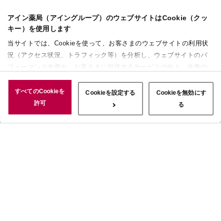
アイン薬局（アイングループ）のウェブサイトはCookie（クッ
キー）を使用します
当サイトでは、Cookieを使って、お客さまのウェブサイトの利用状
況（アクセス状況、トラフィック等）を分析し、ウェブサイトのパ
フォーマンス改善や、お客さまに提供するサービスの向上、改善の
ために使用することがあります。 また、お客さまによるサイトの利
用状況についても情報を収集し、ソーシャルメディアや広告配信、
すべてのCookieを
Cookieを設定する
Cookieを無効にす
データ解析の各パートナーに情報を共有しています。ここで収集さ
許可
る
れた情報は、サービスを使用した際に収集された情報と組み合わさ
れ、使用されることがあります。「すべてのCookieを許可」ボタン
をクリックすることで、上記の目的のためにCookieを使用するこ
と、お客さまの情報を提供先や委託先と共有することに同意いただ
いたものとみなします。当社のすべてのCookieの受け入れを拒否す
る場合は、「Cookieを無効にする」をクリックしてください。
Cookie設定をカスタマイズする場合は「Cookieを設定する」をクリ
ックしてください。