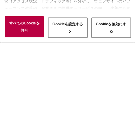
況（アクセス状況、トラフィック等）を分析し、ウェブサイトのパフ
ォーマンス改善や、お客さまに提供するサービスの向上、改善のため
に使用することがあります。 また、お客さまによるサイトの利用状
況についても情報を収集し、ソーシャルメディアや広告配信、データ
すべてのCookieを
Cookieを設定する
Cookieを無効にす
解析の各パートナーに情報を共有しています。ここで収集された情報
許可
る
は、サービスを使用した際に収集された情報と組み合わされ、使用さ
れることがあります。「すべてのCookieを許可」ボタンをクリック
することで、上記の目的のためにCookieを使用すること、お客さま
の情報を提供先や委託先と共有することに同意いただいたものとみな
します。当社のすべてのCookieの受け入れを拒否する場合は、
「Cookieを無効にする」をクリックしてください。Cookie設定をカ
スタマイズする場合は「Cookieを設定する」をクリックしてくださ
い。