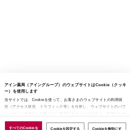
アイン薬局（アイングループ）のウェブサイトはCookie（クッキ
ー）を使用します
当サイトでは、Cookieを使って、お客さまのウェブサイトの利用状
況（アクセス状況、トラフィック等）を分析し、ウェブサイトのパフ
ォーマンス改善や、お客さまに提供するサービスの向上、改善のため
に使用することがあります。 また、お客さまによるサイトの利用状
況についても情報を収集し、ソーシャルメディアや広告配信、データ
すべてのCookieを
Cookieを設定する
Cookieを無効にす