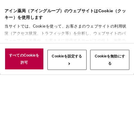
アイン薬局（アイングループ）のウェブサイトはCookie（クッ
キー）を使用します
当サイトでは、Cookieを使って、お客さまのウェブサイトの利用状
況（アクセス状況、トラフィック等）を分析し、ウェブサイトのパ
フォーマンス改善や、お客さまに提供するサービスの向上、改善の
ために使用することがあります。 また、お客さまによるサイトの利
用状況についても情報を収集し、ソーシャルメディアや広告配信、
すべてのCookieを
Cookieを設定する
Cookieを無効にす
データ解析の各パートナーに情報を共有しています。ここで収集さ
許可
る
れた情報は、サービスを使用した際に収集された情報と組み合わさ
れ、使用されることがあります。「すべてのCookieを許可」ボタン
をクリックすることで、上記の目的のためにCookieを使用するこ
と、お客さまの情報を提供先や委託先と共有することに同意いただ
いたものとみなします。当社のすべてのCookieの受け入れを拒否す
る場合は、「Cookieを無効にする」をクリックしてください。
Cookie設定をカスタマイズする場合は「Cookieを設定する」をクリ
ックしてください。