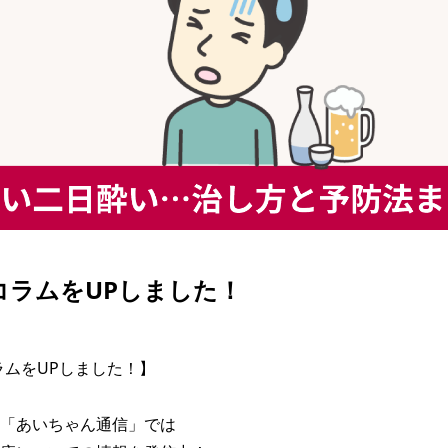
| コラムをUPしました！
コラムをUPしました！】

「あいちゃん通信」では
