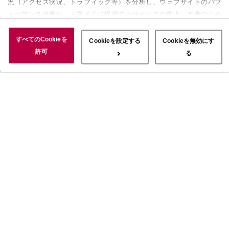
況（アクセス状況、トラフィック等）を分析し、ウェブサイトのパフ
ォーマンス改善や、お客さまに提供するサービスの向上、改善のため
に使用することがあります。 また、お客さまによるサイトの利用状
況についても情報を収集し、ソーシャルメディアや広告配信、データ
すべてのCookieを
Cookieを設定する
Cookieを無効にす
解析の各パートナーに情報を共有しています。ここで収集された情報
許可
る
は、サービスを使用した際に収集された情報と組み合わされ、使用さ
れることがあります。「すべてのCookieを許可」ボタンをクリック
することで、上記の目的のためにCookieを使用すること、お客さま
の情報を提供先や委託先と共有することに同意いただいたものとみな
します。当社のすべてのCookieの受け入れを拒否する場合は、
「Cookieを無効にする」をクリックしてください。Cookie設定をカ
スタマイズする場合は「Cookieを設定する」をクリックしてくださ
い。