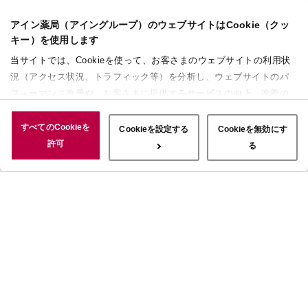
アイン薬局（アイングループ）のウェブサイトはCookie（クッ
キー）を使用します
当サイトでは、Cookieを使って、お客さまのウェブサイトの利用状
況（アクセス状況、トラフィック等）を分析し、ウェブサイトのパ
フォーマンス改善や、お客さまに提供するサービスの向上、改善の
ために使用することがあります。 また、お客さまによるサイトの利
用状況についても情報を収集し、ソーシャルメディアや広告配信、
すべてのCookieを
Cookieを設定する
Cookieを無効にす
データ解析の各パートナーに情報を共有しています。ここで収集さ
許可
る
れた情報は、サービスを使用した際に収集された情報と組み合わさ
れ、使用されることがあります。「すべてのCookieを許可」ボタン
をクリックすることで、上記の目的のためにCookieを使用するこ
と、お客さまの情報を提供先や委託先と共有することに同意いただ
いたものとみなします。当社のすべてのCookieの受け入れを拒否す
る場合は、「Cookieを無効にする」をクリックしてください。
Cookie設定をカスタマイズする場合は「Cookieを設定する」をクリ
ックしてください。