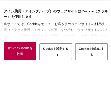
アイン薬局（アイングループ）のウェブサイトはCookie（クッキ
ー）を使用します
当サイトでは、Cookieを使って、お客さまのウェブサイトの利用状
況（アクセス状況、トラフィック等）を分析し、ウェブサイトのパフ
ォーマンス改善や、お客さまに提供するサービスの向上、改善のため
に使用することがあります。 また、お客さまによるサイトの利用状
況についても情報を収集し、ソーシャルメディアや広告配信、データ
すべてのCookieを
Cookieを設定する
Cookieを無効にす
解析の各パートナーに情報を共有しています。ここで収集された情報
許可
る
は、サービスを使用した際に収集された情報と組み合わされ、使用さ
れることがあります。「すべてのCookieを許可」ボタンをクリック
することで、上記の目的のためにCookieを使用すること、お客さま
の情報を提供先や委託先と共有することに同意いただいたものとみな
します。当社のすべてのCookieの受け入れを拒否する場合は、
「Cookieを無効にする」をクリックしてください。Cookie設定をカ
スタマイズする場合は「Cookieを設定する」をクリックしてくださ
い。