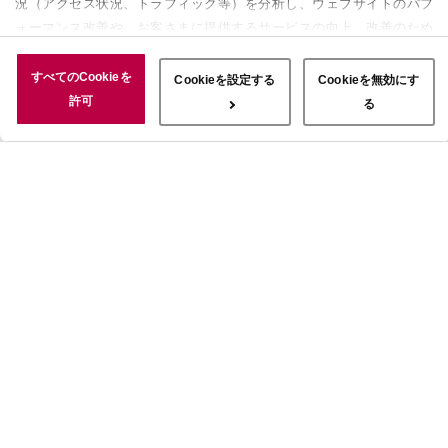
況（アクセス状況、トラフィック等）を分析し、ウェブサイトのパフ
ォーマンス改善や、お客さまに提供するサービスの向上、改善のため
に使用することがあります。 また、お客さまによるサイトの利用状
況についても情報を収集し、ソーシャルメディアや広告配信、データ
すべてのCookieを
Cookieを設定する
Cookieを無効にす
解析の各パートナーに情報を共有しています。ここで収集された情報
許可
る
は、サービスを使用した際に収集された情報と組み合わされ、使用さ
れることがあります。「すべてのCookieを許可」ボタンをクリック
することで、上記の目的のためにCookieを使用すること、お客さま
の情報を提供先や委託先と共有することに同意いただいたものとみな
します。当社のすべてのCookieの受け入れを拒否する場合は、
「Cookieを無効にする」をクリックしてください。Cookie設定をカ
スタマイズする場合は「Cookieを設定する」をクリックしてくださ
い。