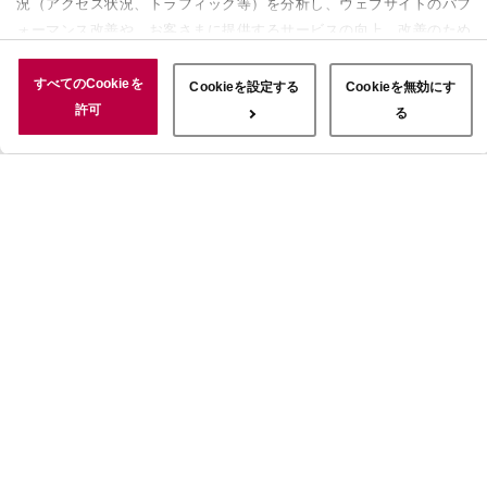
況（アクセス状況、トラフィック等）を分析し、ウェブサイトのパフ
ォーマンス改善や、お客さまに提供するサービスの向上、改善のため
に使用することがあります。 また、お客さまによるサイトの利用状
況についても情報を収集し、ソーシャルメディアや広告配信、データ
すべてのCookieを
Cookieを設定する
Cookieを無効にす
解析の各パートナーに情報を共有しています。ここで収集された情報
許可
る
は、サービスを使用した際に収集された情報と組み合わされ、使用さ
れることがあります。「すべてのCookieを許可」ボタンをクリック
することで、上記の目的のためにCookieを使用すること、お客さま
の情報を提供先や委託先と共有することに同意いただいたものとみな
します。当社のすべてのCookieの受け入れを拒否する場合は、
「Cookieを無効にする」をクリックしてください。Cookie設定をカ
スタマイズする場合は「Cookieを設定する」をクリックしてくださ
い。