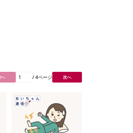
/
4
ページ
前へ
次へ