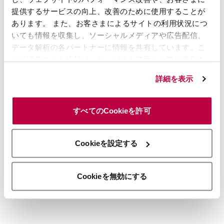
トップページに戻る
提供するサービスの向上、改善のために使用することが
あります。 また、お客さまによるサイトの利用状況につ
いても情報を収集し、ソーシャルメディアや広告配信、
データ解析の各パートナーに情報を共有しています。こ
こで収集された情報は、サービスを使用した際に収集さ
れた情報と組み合わされ、使用されることがあります。
詳細を表示
「すべてのCookieを許可」ボタンをクリックすること
で、上記の目的のためにCookieを使用すること、お客さ
まの情報を提供先や委託先と共有することに同意いただ
すべてのCookieを許可
いたものとみなします。当社のすべてのCookieの受け入
れを拒否する場合は、「Cookieを無効にする」をクリッ
クしてください。Cookie設定をカスタマイズする場合は
Cookieを設定する
「Cookieを設定する」をクリックしてください。
Cookieを無効にする