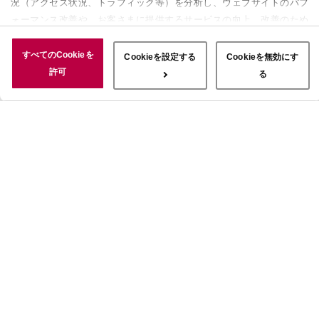
況（アクセス状況、トラフィック等）を分析し、ウェブサイトのパフ
ォーマンス改善や、お客さまに提供するサービスの向上、改善のため
に使用することがあります。 また、お客さまによるサイトの利用状
況についても情報を収集し、ソーシャルメディアや広告配信、データ
すべてのCookieを
Cookieを設定する
Cookieを無効にす
解析の各パートナーに情報を共有しています。ここで収集された情報
許可
る
は、サービスを使用した際に収集された情報と組み合わされ、使用さ
れることがあります。「すべてのCookieを許可」ボタンをクリック
することで、上記の目的のためにCookieを使用すること、お客さま
の情報を提供先や委託先と共有することに同意いただいたものとみな
します。当社のすべてのCookieの受け入れを拒否する場合は、
「Cookieを無効にする」をクリックしてください。Cookie設定をカ
スタマイズする場合は「Cookieを設定する」をクリックしてくださ
い。