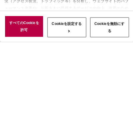
況（アクセス状況、トラフィック等）を分析し、ウェブサイトのパフ
ォーマンス改善や、お客さまに提供するサービスの向上、改善のため
に使用することがあります。 また、お客さまによるサイトの利用状
況についても情報を収集し、ソーシャルメディアや広告配信、データ
すべてのCookieを
Cookieを設定する
Cookieを無効にす
解析の各パートナーに情報を共有しています。ここで収集された情報
許可
る
は、サービスを使用した際に収集された情報と組み合わされ、使用さ
れることがあります。「すべてのCookieを許可」ボタンをクリック
することで、上記の目的のためにCookieを使用すること、お客さま
の情報を提供先や委託先と共有することに同意いただいたものとみな
します。当社のすべてのCookieの受け入れを拒否する場合は、
「Cookieを無効にする」をクリックしてください。Cookie設定をカ
スタマイズする場合は「Cookieを設定する」をクリックしてくださ
い。