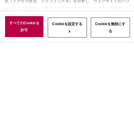
況（アクセス状況、トラフィック等）を分析し、ウェブサイトのパフ
ォーマンス改善や、お客さまに提供するサービスの向上、改善のため
に使用することがあります。 また、お客さまによるサイトの利用状
況についても情報を収集し、ソーシャルメディアや広告配信、データ
すべてのCookieを
Cookieを設定する
Cookieを無効にす
解析の各パートナーに情報を共有しています。ここで収集された情報
許可
る
は、サービスを使用した際に収集された情報と組み合わされ、使用さ
れることがあります。「すべてのCookieを許可」ボタンをクリック
することで、上記の目的のためにCookieを使用すること、お客さま
の情報を提供先や委託先と共有することに同意いただいたものとみな
します。当社のすべてのCookieの受け入れを拒否する場合は、
「Cookieを無効にする」をクリックしてください。Cookie設定をカ
スタマイズする場合は「Cookieを設定する」をクリックしてくださ
い。