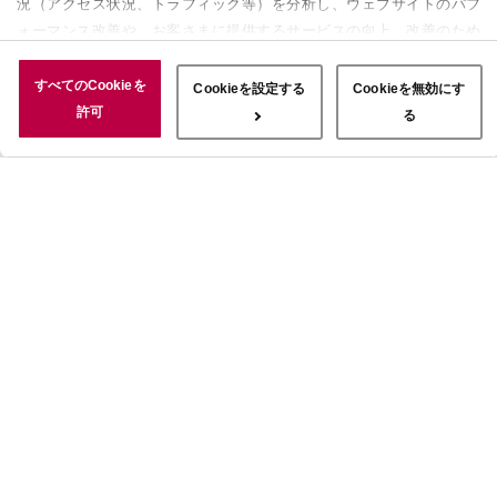
況（アクセス状況、トラフィック等）を分析し、ウェブサイトのパフ
ォーマンス改善や、お客さまに提供するサービスの向上、改善のため
に使用することがあります。 また、お客さまによるサイトの利用状
況についても情報を収集し、ソーシャルメディアや広告配信、データ
すべてのCookieを
Cookieを設定する
Cookieを無効にす
解析の各パートナーに情報を共有しています。ここで収集された情報
許可
る
は、サービスを使用した際に収集された情報と組み合わされ、使用さ
れることがあります。「すべてのCookieを許可」ボタンをクリック
することで、上記の目的のためにCookieを使用すること、お客さま
の情報を提供先や委託先と共有することに同意いただいたものとみな
します。当社のすべてのCookieの受け入れを拒否する場合は、
「Cookieを無効にする」をクリックしてください。Cookie設定をカ
スタマイズする場合は「Cookieを設定する」をクリックしてくださ
い。