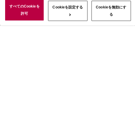
況についても情報を収集し、ソーシャルメディアや広告配信、データ
すべてのCookieを
Cookieを設定する
Cookieを無効にす
解析の各パートナーに情報を共有しています。ここで収集された情報
許可
る
は、サービスを使用した際に収集された情報と組み合わされ、使用さ
れることがあります。「すべてのCookieを許可」ボタンをクリック
することで、上記の目的のためにCookieを使用すること、お客さま
の情報を提供先や委託先と共有することに同意いただいたものとみな
します。当社のすべてのCookieの受け入れを拒否する場合は、
「Cookieを無効にする」をクリックしてください。Cookie設定をカ
スタマイズする場合は「Cookieを設定する」をクリックしてくださ
い。