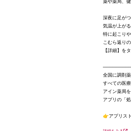
薬や薬局、健
深夜に足がつ
気温が上がる
特に起こりや
こむら返りの
【詳細】をタ
─────────
全国に調剤薬
すべての医療
アイン薬局を
アプリの「処
👉アプリス
詳細をみる