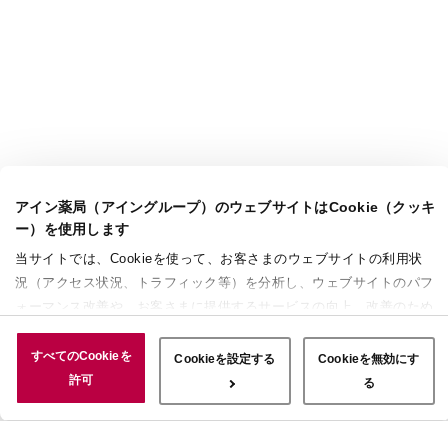
アイン薬局（アイングループ）のウェブサイトはCookie（クッキ
ー）を使用します
当サイトでは、Cookieを使って、お客さまのウェブサイトの利用状
況（アクセス状況、トラフィック等）を分析し、ウェブサイトのパフ
ォーマンス改善や、お客さまに提供するサービスの向上、改善のため
に使用することがあります。 また、お客さまによるサイトの利用状
況についても情報を収集し、ソーシャルメディアや広告配信、データ
すべてのCookieを
Cookieを設定する
Cookieを無効にす
解析の各パートナーに情報を共有しています。ここで収集された情報
許可
る
は、サービスを使用した際に収集された情報と組み合わされ、使用さ
れることがあります。「すべてのCookieを許可」ボタンをクリック