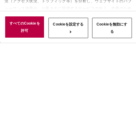
況（アクセス状況、トラフィック等）を分析し、ウェブサイトのパフ
ォーマンス改善や、お客さまに提供するサービスの向上、改善のため
に使用することがあります。 また、お客さまによるサイトの利用状
況についても情報を収集し、ソーシャルメディアや広告配信、データ
すべてのCookieを
Cookieを設定する
Cookieを無効にす
解析の各パートナーに情報を共有しています。ここで収集された情報
許可
る
は、サービスを使用した際に収集された情報と組み合わされ、使用さ
れることがあります。「すべてのCookieを許可」ボタンをクリック
することで、上記の目的のためにCookieを使用すること、お客さま
の情報を提供先や委託先と共有することに同意いただいたものとみな
します。当社のすべてのCookieの受け入れを拒否する場合は、
「Cookieを無効にする」をクリックしてください。Cookie設定をカ
スタマイズする場合は「Cookieを設定する」をクリックしてくださ
い。