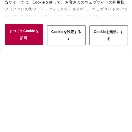
当サイトでは、Cookieを使って、お客さまのウェブサイトの利用状
況（アクセス状況、トラフィック等）を分析し、ウェブサイトのパフ
ォーマンス改善や、お客さまに提供するサービスの向上、改善のため
に使用することがあります。 また、お客さまによるサイトの利用状
況についても情報を収集し、ソーシャルメディアや広告配信、データ
すべてのCookieを
Cookieを設定する
Cookieを無効にす
解析の各パートナーに情報を共有しています。ここで収集された情報
許可
る
は、サービスを使用した際に収集された情報と組み合わされ、使用さ
れることがあります。「すべてのCookieを許可」ボタンをクリック
することで、上記の目的のためにCookieを使用すること、お客さま
の情報を提供先や委託先と共有することに同意いただいたものとみな
します。当社のすべてのCookieの受け入れを拒否する場合は、
「Cookieを無効にする」をクリックしてください。Cookie設定をカ
スタマイズする場合は「Cookieを設定する」をクリックしてくださ
い。