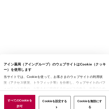
アイン薬局（アイングループ）のウェブサイトはCookie（クッキ
ー）を使用します
当サイトでは、Cookieを使って、お客さまのウェブサイトの利用状
況（アクセス状況、トラフィック等）を分析し、ウェブサイトのパフ
ォーマンス改善や、お客さまに提供するサービスの向上、改善のため
に使用することがあります。 また、お客さまによるサイトの利用状
況についても情報を収集し、ソーシャルメディアや広告配信、データ
すべてのCookieを
Cookieを設定する
Cookieを無効にす
解析の各パートナーに情報を共有しています。ここで収集された情報
許可
る