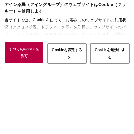
アイン薬局（アイングループ）のウェブサイトはCookie（クッ
キー）を使用します
当サイトでは、Cookieを使って、お客さまのウェブサイトの利用状
況（アクセス状況、トラフィック等）を分析し、ウェブサイトのパ
フォーマンス改善や、お客さまに提供するサービスの向上、改善の
ために使用することがあります。 また、お客さまによるサイトの利
用状況についても情報を収集し、ソーシャルメディアや広告配信、
すべてのCookieを
Cookieを設定する
Cookieを無効にす
データ解析の各パートナーに情報を共有しています。ここで収集さ
許可
る
れた情報は、サービスを使用した際に収集された情報と組み合わさ
れ、使用されることがあります。「すべてのCookieを許可」ボタン
をクリックすることで、上記の目的のためにCookieを使用するこ
と、お客さまの情報を提供先や委託先と共有することに同意いただ
いたものとみなします。当社のすべてのCookieの受け入れを拒否す
る場合は、「Cookieを無効にする」をクリックしてください。
Cookie設定をカスタマイズする場合は「Cookieを設定する」をクリ
ックしてください。