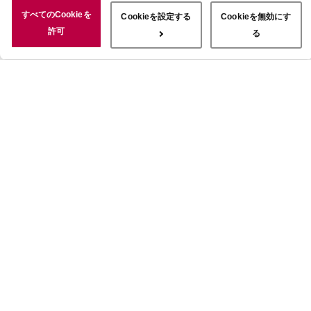
況についても情報を収集し、ソーシャルメディアや広告配信、データ
すべてのCookieを
Cookieを設定する
Cookieを無効にす
解析の各パートナーに情報を共有しています。ここで収集された情報
許可
る
は、サービスを使用した際に収集された情報と組み合わされ、使用さ
れることがあります。「すべてのCookieを許可」ボタンをクリック
することで、上記の目的のためにCookieを使用すること、お客さま
の情報を提供先や委託先と共有することに同意いただいたものとみな
します。当社のすべてのCookieの受け入れを拒否する場合は、
「Cookieを無効にする」をクリックしてください。Cookie設定をカ
スタマイズする場合は「Cookieを設定する」をクリックしてくださ
い。