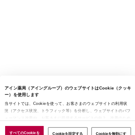
アイン薬局（アイングループ）のウェブサイトはCookie（クッキ
ー）を使用します
当サイトでは、Cookieを使って、お客さまのウェブサイトの利用状
況（アクセス状況、トラフィック等）を分析し、ウェブサイトのパフ
ォーマンス改善や、お客さまに提供するサービスの向上、改善のため
に使用することがあります。 また、お客さまによるサイトの利用状
況についても情報を収集し、ソーシャルメディアや広告配信、データ
すべてのCookieを
Cookieを設定する
Cookieを無効にす