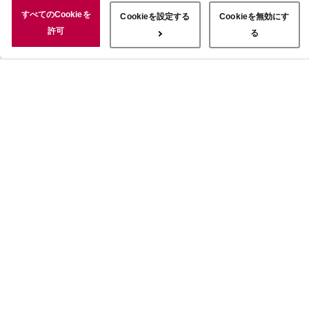
況についても情報を収集し、ソーシャルメディアや広告配信、データ
すべてのCookieを
Cookieを設定する
Cookieを無効にす
解析の各パートナーに情報を共有しています。ここで収集された情報
許可
る
は、サービスを使用した際に収集された情報と組み合わされ、使用さ
れることがあります。「すべてのCookieを許可」ボタンをクリック
することで、上記の目的のためにCookieを使用すること、お客さま
の情報を提供先や委託先と共有することに同意いただいたものとみな
します。当社のすべてのCookieの受け入れを拒否する場合は、
「Cookieを無効にする」をクリックしてください。Cookie設定をカ
スタマイズする場合は「Cookieを設定する」をクリックしてくださ
い。