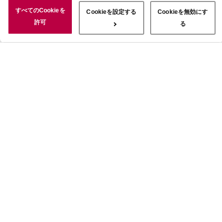
況についても情報を収集し、ソーシャルメディアや広告配信、データ
すべてのCookieを
Cookieを設定する
Cookieを無効にす
解析の各パートナーに情報を共有しています。ここで収集された情報
許可
る
は、サービスを使用した際に収集された情報と組み合わされ、使用さ
れることがあります。「すべてのCookieを許可」ボタンをクリック
することで、上記の目的のためにCookieを使用すること、お客さま
の情報を提供先や委託先と共有することに同意いただいたものとみな
します。当社のすべてのCookieの受け入れを拒否する場合は、
「Cookieを無効にする」をクリックしてください。Cookie設定をカ
スタマイズする場合は「Cookieを設定する」をクリックしてくださ
い。