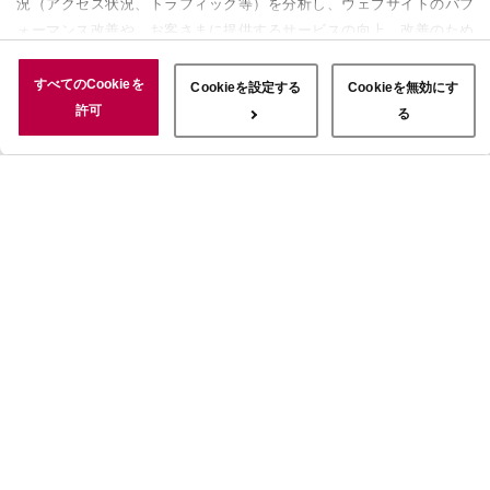
況（アクセス状況、トラフィック等）を分析し、ウェブサイトのパフ
ォーマンス改善や、お客さまに提供するサービスの向上、改善のため
に使用することがあります。 また、お客さまによるサイトの利用状
況についても情報を収集し、ソーシャルメディアや広告配信、データ
すべてのCookieを
Cookieを設定する
Cookieを無効にす
解析の各パートナーに情報を共有しています。ここで収集された情報
許可
る
は、サービスを使用した際に収集された情報と組み合わされ、使用さ
れることがあります。「すべてのCookieを許可」ボタンをクリック
することで、上記の目的のためにCookieを使用すること、お客さま
の情報を提供先や委託先と共有することに同意いただいたものとみな
します。当社のすべてのCookieの受け入れを拒否する場合は、
「Cookieを無効にする」をクリックしてください。Cookie設定をカ
スタマイズする場合は「Cookieを設定する」をクリックしてくださ
い。