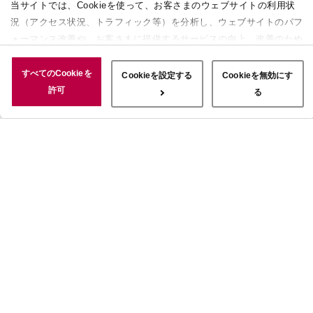
当サイトでは、Cookieを使って、お客さまのウェブサイトの利用状
況（アクセス状況、トラフィック等）を分析し、ウェブサイトのパフ
ォーマンス改善や、お客さまに提供するサービスの向上、改善のため
に使用することがあります。 また、お客さまによるサイトの利用状
況についても情報を収集し、ソーシャルメディアや広告配信、データ
すべてのCookieを
Cookieを設定する
Cookieを無効にす
解析の各パートナーに情報を共有しています。ここで収集された情報
許可
る
は、サービスを使用した際に収集された情報と組み合わされ、使用さ
れることがあります。「すべてのCookieを許可」ボタンをクリック
することで、上記の目的のためにCookieを使用すること、お客さま
の情報を提供先や委託先と共有することに同意いただいたものとみな
します。当社のすべてのCookieの受け入れを拒否する場合は、
「Cookieを無効にする」をクリックしてください。Cookie設定をカ
スタマイズする場合は「Cookieを設定する」をクリックしてくださ
い。