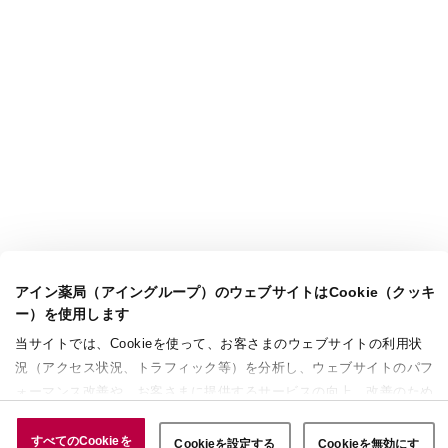
アイン薬局（アイングループ）のウェブサイトはCookie（クッキ
ー）を使用します
当サイトでは、Cookieを使って、お客さまのウェブサイトの利用状
況（アクセス状況、トラフィック等）を分析し、ウェブサイトのパフ
ォーマンス改善や、お客さまに提供するサービスの向上、改善のため
に使用することがあります。 また、お客さまによるサイトの利用状
況についても情報を収集し、ソーシャルメディアや広告配信、データ
すべてのCookieを
Cookieを設定する
Cookieを無効にす