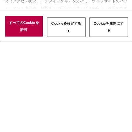
況（アクセス状況、トラフィック等）を分析し、ウェブサイトのパフ
ォーマンス改善や、お客さまに提供するサービスの向上、改善のため
に使用することがあります。 また、お客さまによるサイトの利用状
況についても情報を収集し、ソーシャルメディアや広告配信、データ
すべてのCookieを
Cookieを設定する
Cookieを無効にす
解析の各パートナーに情報を共有しています。ここで収集された情報
許可
る
は、サービスを使用した際に収集された情報と組み合わされ、使用さ
れることがあります。「すべてのCookieを許可」ボタンをクリック
することで、上記の目的のためにCookieを使用すること、お客さま
の情報を提供先や委託先と共有することに同意いただいたものとみな
します。当社のすべてのCookieの受け入れを拒否する場合は、
「Cookieを無効にする」をクリックしてください。Cookie設定をカ
スタマイズする場合は「Cookieを設定する」をクリックしてくださ
い。