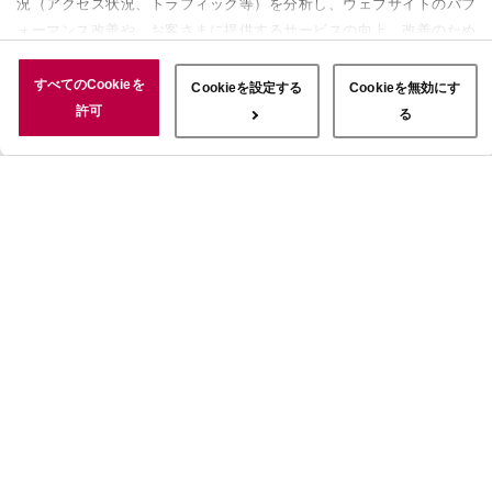
況（アクセス状況、トラフィック等）を分析し、ウェブサイトのパフ
ォーマンス改善や、お客さまに提供するサービスの向上、改善のため
に使用することがあります。 また、お客さまによるサイトの利用状
況についても情報を収集し、ソーシャルメディアや広告配信、データ
すべてのCookieを
Cookieを設定する
Cookieを無効にす
解析の各パートナーに情報を共有しています。ここで収集された情報
許可
る
は、サービスを使用した際に収集された情報と組み合わされ、使用さ
れることがあります。「すべてのCookieを許可」ボタンをクリック
することで、上記の目的のためにCookieを使用すること、お客さま
の情報を提供先や委託先と共有することに同意いただいたものとみな
します。当社のすべてのCookieの受け入れを拒否する場合は、
「Cookieを無効にする」をクリックしてください。Cookie設定をカ
スタマイズする場合は「Cookieを設定する」をクリックしてくださ
い。