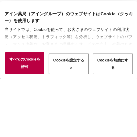
アイン薬局（アイングループ）のウェブサイトはCookie（クッキ
ー）を使用します
当サイトでは、Cookieを使って、お客さまのウェブサイトの利用状
況（アクセス状況、トラフィック等）を分析し、ウェブサイトのパフ
ォーマンス改善や、お客さまに提供するサービスの向上、改善のため
に使用することがあります。 また、お客さまによるサイトの利用状
況についても情報を収集し、ソーシャルメディアや広告配信、データ
すべてのCookieを
Cookieを設定する
Cookieを無効にす
解析の各パートナーに情報を共有しています。ここで収集された情報
許可
る
は、サービスを使用した際に収集された情報と組み合わされ、使用さ
れることがあります。「すべてのCookieを許可」ボタンをクリック
することで、上記の目的のためにCookieを使用すること、お客さま
の情報を提供先や委託先と共有することに同意いただいたものとみな
します。当社のすべてのCookieの受け入れを拒否する場合は、
「Cookieを無効にする」をクリックしてください。Cookie設定をカ
スタマイズする場合は「Cookieを設定する」をクリックしてくださ
い。